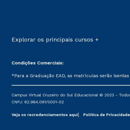
Explorar os principais cursos +
Condições Comerciais:
*Para a Graduação EAD, as matrículas serão isentas
demais, a taxa de matrícula será de R$ 49. *Para a Pós-graduação EAD, as ofertas mencionadas são referentes aos cursos: Ensino Religioso, Geografia para a
Docência e Metodologia do Ensino de História: Questões Atuais. **Semipresencial é um formato do Ensino a Distância. **Descontos 
Campus Virtual Cruzeiro do Sul Educacional © 2023 - Todos
mantidos conforme negociação. Descontos institucio
CNPJ: 62.984.091/0001-02
serviços.
Veja os recredenciamentos aqui
Política de Privacidade