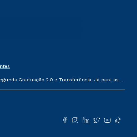
entes
egunda Graduação 2.0 e Transferência. Já para as
ula conforme exposto no contrato de prestação de