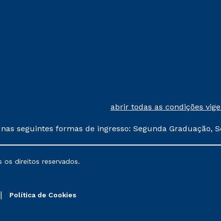
abrir todas as condições vig
 nas seguintes formas de ingresso: Segunda Graduação, S
comerciais oferecidos serão
 os direitos reservados.
nais poderão sofrer alterações nos períodos de rematríc
Política de Cookies