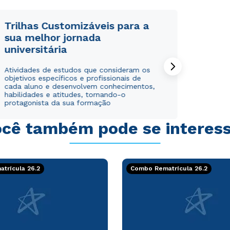
Trilhas Customizáveis para a
sua melhor jornada
universitária
Rápido e fácil
Rápido e fácil
Atividades de estudos que consideram os
WhatsApp
WhatsApp
objetivos específicos e profissionais de
ou
ou
cada aluno e desenvolvem conhecimentos,
habilidades e atitudes, tornando-o
protagonista da sua formação
cê também pode se interes
Estou de acordo com a
Estou de acordo com a
Política de Privacidade.
Política de Privacidade.
e
e
trícula 26.2
Combo Rematrícula 26.2
autorizo que meus dados sejam utilizados para o
autorizo que meus dados sejam utilizados para o
envio de conteúdos da Cruzeiro do Sul.
envio de conteúdos da Cruzeiro do Sul.