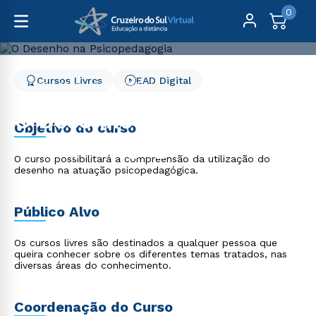
0
Cursos Livres
EAD Digital
Cursos Livres
Educação
O Desenho na Psicopedagogia
O Desenho na
Objetivo do curso
Psicopedagogia
O curso possibilitará a compreensão da utilização do
desenho na atuação psicopedagógica.
Público Alvo
Os cursos livres são destinados a qualquer pessoa que
queira conhecer sobre os diferentes temas tratados, nas
diversas áreas do conhecimento.
Coordenação do Curso