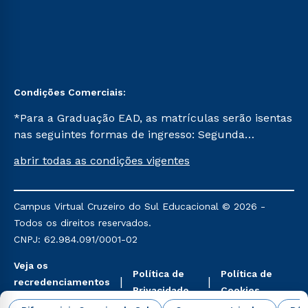
Condições Comerciais:
*Para a Graduação EAD, as matrículas serão isentas
nas seguintes formas de ingresso: Segunda
Graduação, Segunda Graduação 2.0 e Transferência.
abrir todas as condições vigentes
Já para as demais, a taxa de matrícula será de R$
49. *Para a Pós-graduação EAD, as ofertas
mencionadas são referentes aos cursos: Ensino
Campus Virtual Cruzeiro do Sul Educacional © 2026 -
Religioso, Geografia para a Docência e Metodologia
Todos os direitos reservados.
do Ensino de História: Questões Atuais.
CNPJ: 62.984.091/0001-02
Veja os
Política de
Política de
recredenciamentos
Privacidade
Cookies
aqui