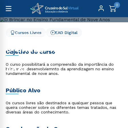
0
Cursos Livres
EAD Digital
Cursos Livres
Educação
O Brincar no Ensino Fundamental de Nove Anos
O Brincar no Ensino
Objetivo do curso
Fundamental de Nove
O curso possibilitará a compreensão da importãncia do
Anos
brincar no desenvolviemnto da aprendizagem no ensino
fundamental de nove anos.
Público Alvo
Os cursos livres são destinados a qualquer pessoa que
queira conhecer sobre os diferentes temas tratados, nas
diversas áreas do conhecimento.