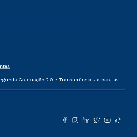
entes
egunda Graduação 2.0 e Transferência. Já para as
ula conforme exposto no contrato de prestação de