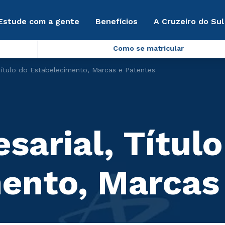
Estude com a gente
Benefícios
A Cruzeiro do Sul
Como se matricular
ítulo do Estabelecimento, Marcas e Patentes
arial, Título
ento, Marcas