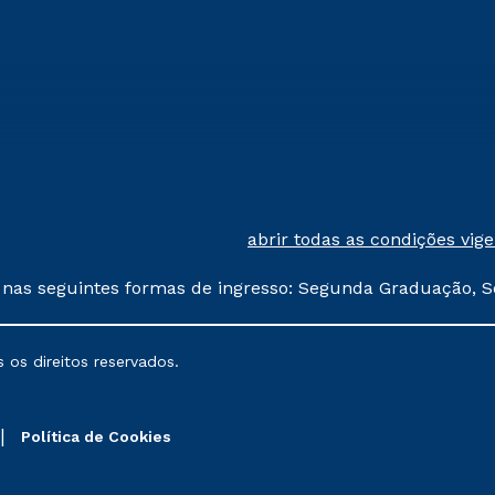
abrir todas as condições vig
 nas seguintes formas de ingresso: Segunda Graduação, S
comerciais oferecidos serão
 os direitos reservados.
nais poderão sofrer alterações nos períodos de rematríc
Política de Cookies