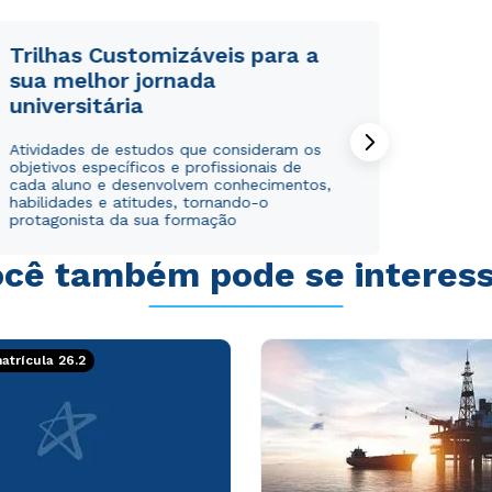
Trilhas Customizáveis para a
sua melhor jornada
universitária
Rápido e fácil
Rápido e fácil
Atividades de estudos que consideram os
WhatsApp
WhatsApp
objetivos específicos e profissionais de
ou
ou
cada aluno e desenvolvem conhecimentos,
habilidades e atitudes, tornando-o
protagonista da sua formação
cê também pode se interes
Estou de acordo com a
Estou de acordo com a
Política de Privacidade.
Política de Privacidade.
e
e
trícula 26.2
autorizo que meus dados sejam utilizados para o
autorizo que meus dados sejam utilizados para o
envio de conteúdos da Cruzeiro do Sul.
envio de conteúdos da Cruzeiro do Sul.