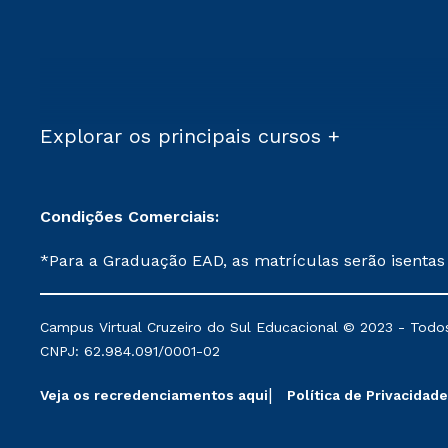
Explorar os principais cursos +
Condições Comerciais:
*Para a Graduação EAD, as matrículas serão isentas
demais, a taxa de matrícula será de R$ 49. *Para a Pós-graduação EAD, as ofertas mencionadas são referentes aos cursos: Ensino Religioso, Geografia para a
Docência e Metodologia do Ensino de História: Questões Atuais. **Semipresencial é um formato do Ensino a Distância. **Descontos 
Campus Virtual Cruzeiro do Sul Educacional © 2023 - Todos
mantidos conforme negociação. Descontos institucio
CNPJ: 62.984.091/0001-02
serviços.
Veja os recredenciamentos aqui
Política de Privacidade