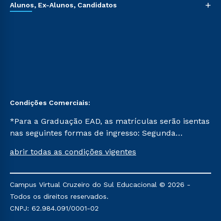
+
Alunos, Ex-Alunos, Candidatos
Condições Comerciais:
*Para a Graduação EAD, as matrículas serão isentas
nas seguintes formas de ingresso: Segunda
Graduação, Segunda Graduação 2.0 e Transferência.
abrir todas as condições vigentes
Já para as demais, a taxa de matrícula será de R$
49. *Para a Pós-graduação EAD, as ofertas
mencionadas são referentes aos cursos: Ensino
Campus Virtual Cruzeiro do Sul Educacional © 2026 -
Religioso, Geografia para a Docência e Metodologia
Todos os direitos reservados.
do Ensino de História: Questões Atuais.
CNPJ: 62.984.091/0001-02