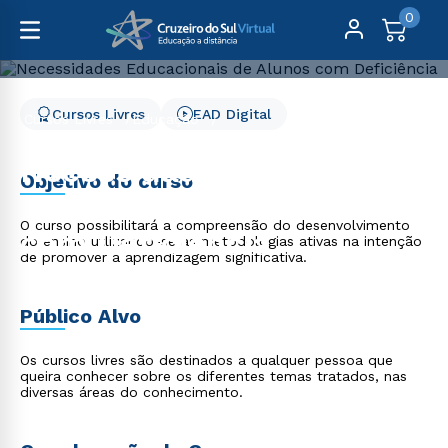
0
Cursos Livres
EAD Digital
Cursos Livres
Educação
Necessidades Educacionais de Alunos com Deficiência
Necessidades
Objetivo do curso
Educacionais de Alunos
O curso possibilitará a compreensão do desenvolvimento
com Deficiência
do ensino utlizando-se as metodologias ativas na intenção
de promover a aprendizagem significativa.
Público Alvo
Os cursos livres são destinados a qualquer pessoa que
queira conhecer sobre os diferentes temas tratados, nas
diversas áreas do conhecimento.