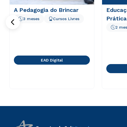
A Pedagogia do Brincar
Educaçã
Prátic
3 meses
Cursos Livres
2 mes
EAD Digital