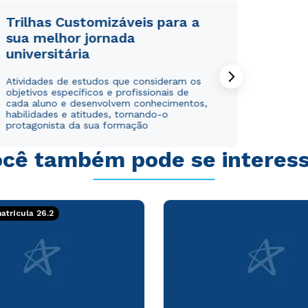
Trilhas Customizáveis para a
sua melhor jornada
universitária
Rápido e fácil
Rápido e fácil
Atividades de estudos que consideram os
WhatsApp
WhatsApp
objetivos específicos e profissionais de
cada aluno e desenvolvem conhecimentos,
ou
ou
habilidades e atitudes, tornando-o
protagonista da sua formação
cê também pode se interes
trícula 26.2
Estou de acordo com a
Estou de acordo com a
Política de Privacidade.
Política de Privacidade.
e
e
autorizo que meus dados sejam utilizados para o
autorizo que meus dados sejam utilizados para o
envio de conteúdos da Cruzeiro do Sul.
envio de conteúdos da Cruzeiro do Sul.