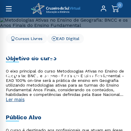
0
Cursos Livres
Educação
Cursos Livres
EAD Digital
Metodologias Ativas no Ensino de Geografia: BNCC e os
Anos Finais do Ensino Fundamental
Metodologias Ativas no
Objetivo do curso
Ensino de Geografia:
O eixo principal do curso Metodologias Ativas no Ensino de
BNCC e os Anos Finais do
Geografia: BNCC e os Anos Finais do Ensino Fundamental -
EAD 100% on-line será a prática de ensino em Geografia
Ensino Fundamental
utilizando metodologias ativas para as turmas do Ensino
Fundamental Anos Finais, considerando os conteúdos,
habilidades e competências definidas pela Base Nacional
Ler mais
Comum Curricular (BNCC), de maneira prática, crítica e
coerente.
Público Alvo
O curso é destinado aos profissionais que atuam em áreas