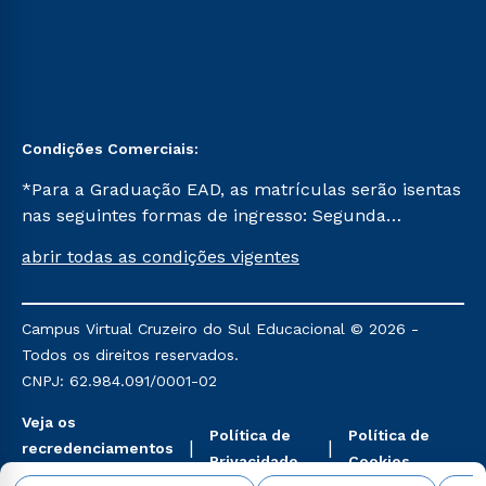
Condições Comerciais:
*Para a Graduação EAD, as matrículas serão isentas
nas seguintes formas de ingresso: Segunda
Graduação, Segunda Graduação 2.0 e Transferência.
abrir todas as condições vigentes
Já para as demais, a taxa de matrícula será de R$
49. *Para a Pós-graduação EAD, as ofertas
mencionadas são referentes aos cursos: Ensino
Campus Virtual Cruzeiro do Sul Educacional © 2026 -
Religioso, Geografia para a Docência e Metodologia
Todos os direitos reservados.
do Ensino de História: Questões Atuais.
CNPJ: 62.984.091/0001-02
Veja os
Política de
Política de
recredenciamentos
Privacidade
Cookies
aqui