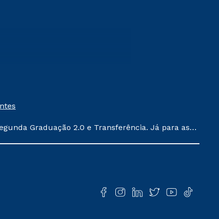
entes
egunda Graduação 2.0 e Transferência. Já para as
ula conforme exposto no contrato de prestação de