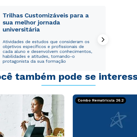
Trilhas Customizáveis para a
sua melhor jornada
universitária
Rápido e fácil
Rápido e fácil
Atividades de estudos que consideram os
WhatsApp
WhatsApp
objetivos específicos e profissionais de
ou
ou
cada aluno e desenvolvem conhecimentos,
habilidades e atitudes, tornando-o
protagonista da sua formação
cê também pode se interes
Estou de acordo com a
Estou de acordo com a
Política de Privacidade.
Política de Privacidade.
e
e
Combo Rematrícula 26.2
autorizo que meus dados sejam utilizados para o
autorizo que meus dados sejam utilizados para o
envio de conteúdos da Cruzeiro do Sul.
envio de conteúdos da Cruzeiro do Sul.