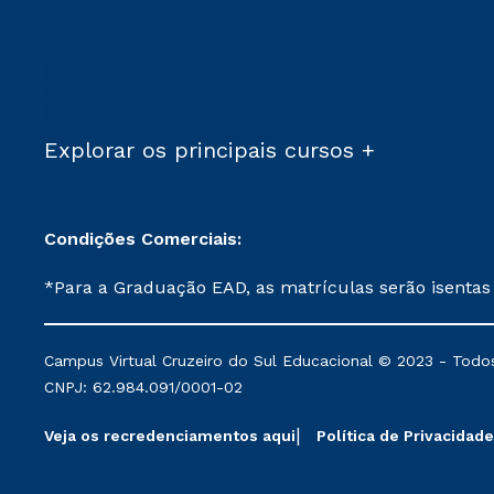
Explorar os principais cursos +
Condições Comerciais:
*Para a Graduação EAD, as matrículas serão isentas
demais, a taxa de matrícula será de R$ 49. *Para a Pós-graduação EAD, as ofertas mencionadas são referentes aos cursos: Ensino Religioso, Geografia para a
Docência e Metodologia do Ensino de História: Questões Atuais. **Semipresencial é um formato do Ensino a Distância. **Descontos 
Campus Virtual Cruzeiro do Sul Educacional © 2023 - Todos
mantidos conforme negociação. Descontos institucio
CNPJ: 62.984.091/0001-02
serviços.
Veja os recredenciamentos aqui
Política de Privacidade