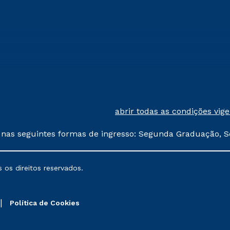
abrir todas as condições vig
 nas seguintes formas de ingresso: Segunda Graduação, S
comerciais oferecidos serão
 os direitos reservados.
nais poderão sofrer alterações nos períodos de rematríc
Política de Cookies