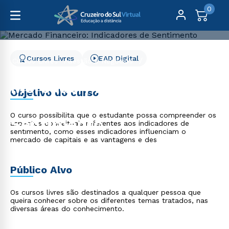
0
Cursos Livres
EAD Digital
Cursos Livres
Gestão e Negócios
Mercado Financeiro: Indicadores de Sentimento
Mercado Financeiro:
Objetivo do curso
Indicadores de
O curso possibilita que o estudante possa compreender os
Sentimento
aspectos conceituais referentes aos indicadores de
sentimento, como esses indicadores influenciam o
mercado de capitais e as vantagens e des
Público Alvo
Os cursos livres são destinados a qualquer pessoa que
queira conhecer sobre os diferentes temas tratados, nas
diversas áreas do conhecimento.