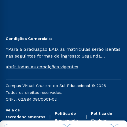
Condições Comerciais:
*Para a Graduação EAD, as matrículas serão isentas
nas seguintes formas de ingresso: Segunda
Graduação, Segunda Graduação 2.0 e Transferência.
abrir todas as condições vigentes
Já para as demais, a taxa de matrícula será de R$
49. *Para a Pós-graduação EAD, as ofertas
mencionadas são referentes aos cursos: Ensino
Campus Virtual Cruzeiro do Sul Educacional © 2026 -
Religioso, Geografia para a Docência e Metodologia
Todos os direitos reservados.
do Ensino de História: Questões Atuais.
CNPJ: 62.984.091/0001-02
Veja os
Política de
Política de
recredenciamentos
Privacidade
Cookies
aqui