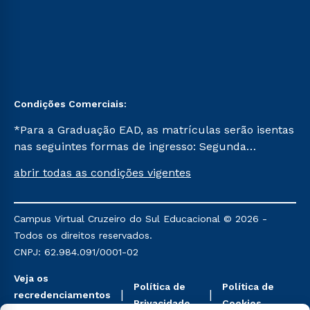
Condições Comerciais:
*Para a Graduação EAD, as matrículas serão isentas
nas seguintes formas de ingresso: Segunda
Graduação, Segunda Graduação 2.0 e Transferência.
abrir todas as condições vigentes
Já para as demais, a taxa de matrícula será de R$
49. *Para a Pós-graduação EAD, as ofertas
mencionadas são referentes aos cursos: Ensino
Campus Virtual Cruzeiro do Sul Educacional © 2026 -
Religioso, Geografia para a Docência e Metodologia
Todos os direitos reservados.
do Ensino de História: Questões Atuais.
CNPJ: 62.984.091/0001-02
Veja os
Política de
Política de
recredenciamentos
Privacidade
Cookies