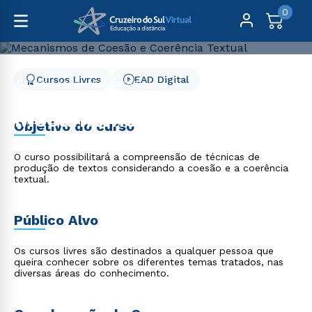
0
Cursos Livres
EAD Digital
Cursos Livres
Educação
Mecanismos de Coesão e Coerência Textual
Mecanismos de Coesão e
Objetivo do curso
Coerência Textual
O curso possibilitará a compreensão de técnicas de
produção de textos considerando a coesão e a coerência
textual.
Público Alvo
Os cursos livres são destinados a qualquer pessoa que
queira conhecer sobre os diferentes temas tratados, nas
diversas áreas do conhecimento.