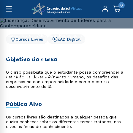
0
Cursos Livres
Gestão e Negócios
Cursos Livres
EAD Digital
Liderança: Desenvolvimento de Líderes para a
Contemporaneidade
Liderança:
Objetivo do curso
Desenvolvimento de
O curso possibilita que o estudante possa compreender a
Líderes para a
definição de desenvolvimento humano, os desafios das
empresas na contemporaneidade e como ocorre o
Contemporaneidade
desenvolvimento de l&i
Público Alvo
Os cursos livres são destinados a qualquer pessoa que
queira conhecer sobre os diferentes temas tratados, nas
diversas áreas do conhecimento.