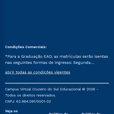
Condições Comerciais:
*Para a Graduação EAD, as matrículas serão isentas
nas seguintes formas de ingresso: Segunda
Graduação, Segunda Graduação 2.0 e Transferência.
abrir todas as condições vigentes
Já para as demais, a taxa de matrícula será de R$
49. *Para a Pós-graduação EAD, as ofertas
mencionadas são referentes aos cursos: Ensino
Campus Virtual Cruzeiro do Sul Educacional © 2026 -
Religioso, Geografia para a Docência e Metodologia
Todos os direitos reservados.
do Ensino de História: Questões Atuais.
CNPJ: 62.984.091/0001-02
Veja os