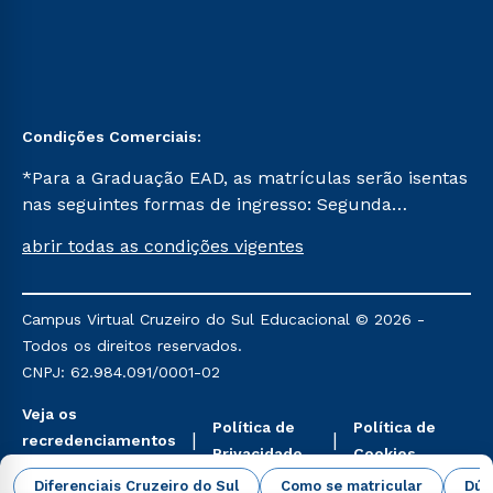
Condições Comerciais:
*Para a Graduação EAD, as matrículas serão isentas
nas seguintes formas de ingresso: Segunda
Graduação, Segunda Graduação 2.0 e Transferência.
abrir todas as condições vigentes
Já para as demais, a taxa de matrícula será de R$
49. *Para a Pós-graduação EAD, as ofertas
mencionadas são referentes aos cursos: Ensino
Campus Virtual Cruzeiro do Sul Educacional © 2026 -
Religioso, Geografia para a Docência e Metodologia
Todos os direitos reservados.
do Ensino de História: Questões Atuais.
CNPJ: 62.984.091/0001-02
Veja os
Política de
Política de
recredenciamentos
Privacidade
Cookies
aqui
Diferenciais Cruzeiro do Sul
Como se matricular
Dúv