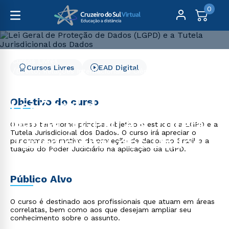
0
Cursos Livres
Cursos Livres
EAD Digital
Direito, Relações Internacionais e Ciência Política
Lei Geral de Proteção de Dados (LGPD) e a Tutela
Jurisdicional dos Dados
Objetivo do curso
Lei Geral de Proteção de
Dados (LGPD) e a Tutela
O curso tem como principal objetivo o estudo da LGPD e a
Tutela Jurisdicional dos Dados. O curso irá apreciar o
Jurisdicional dos Dados
panorama normativo da proteção de dados no Brasil e a
tuação do Poder Judiciário na aplicação da LGPD.
Público Alvo
O curso é destinado aos profissionais que atuam em áreas
correlatas, bem como aos que desejam ampliar seu
conhecimento sobre o assunto.