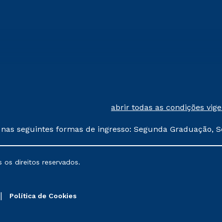
abrir todas as condições vig
 nas seguintes formas de ingresso: Segunda Graduação, S
comerciais oferecidos serão
 os direitos reservados.
nais poderão sofrer alterações nos períodos de rematríc
Política de Cookies