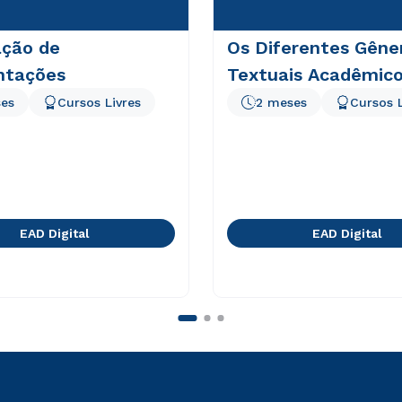
ação de
Os Diferentes Gêne
ntações
Textuais Acadêmic
es
Cursos Livres
2 meses
Cursos L
EAD Digital
EAD Digital