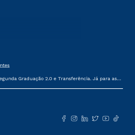
entes
egunda Graduação 2.0 e Transferência. Já para as
ula conforme exposto no contrato de prestação de