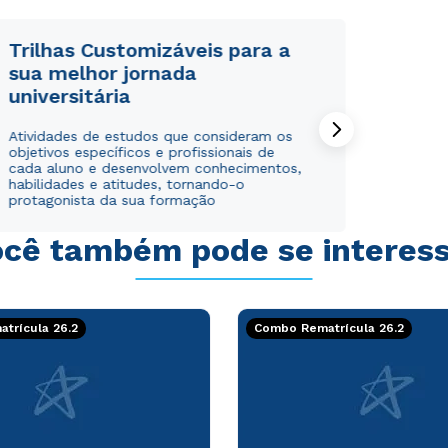
Trilhas Customizáveis para a
sua melhor jornada
universitária
Rápido e fácil
Rápido e fácil
Atividades de estudos que consideram os
WhatsApp
WhatsApp
objetivos específicos e profissionais de
ou
ou
cada aluno e desenvolvem conhecimentos,
habilidades e atitudes, tornando-o
protagonista da sua formação
cê também pode se interes
Estou de acordo com a
Estou de acordo com a
Política de Privacidade.
Política de Privacidade.
e
e
trícula 26.2
Combo Rematrícula 26.2
autorizo que meus dados sejam utilizados para o
autorizo que meus dados sejam utilizados para o
envio de conteúdos da Cruzeiro do Sul.
envio de conteúdos da Cruzeiro do Sul.