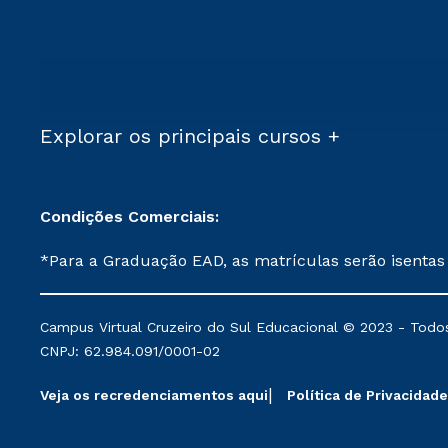
Explorar os principais cursos +
Condições Comerciais:
*Para a Graduação EAD, as matrículas serão isentas
demais, a taxa de matrícula será de R$ 49. *Para a Pós-graduação EAD, as ofertas mencionadas são referentes aos cursos: Ensino Religioso, Geografia para a
Docência e Metodologia do Ensino de História: Questões Atuais. **Semipresencial é um formato do Ensino a Distância. **Descontos 
Campus Virtual Cruzeiro do Sul Educacional © 2023 - Todos
mantidos conforme negociação. Descontos institucio
CNPJ: 62.984.091/0001-02
serviços.
Veja os recredenciamentos aqui
Política de Privacidade