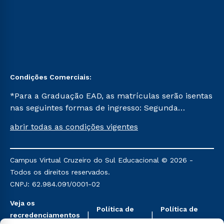
Condições Comerciais:
*Para a Graduação EAD, as matrículas serão isentas
nas seguintes formas de ingresso: Segunda
Graduação, Segunda Graduação 2.0 e Transferência.
abrir todas as condições vigentes
Já para as demais, a taxa de matrícula será de R$
49. *Para a Pós-graduação EAD, as ofertas
mencionadas são referentes aos cursos: Ensino
Campus Virtual Cruzeiro do Sul Educacional © 2026 -
Religioso, Geografia para a Docência e Metodologia
Todos os direitos reservados.
do Ensino de História: Questões Atuais.
CNPJ: 62.984.091/0001-02
Veja os
Política de
Política de
recredenciamentos
Privacidade
Cookies