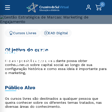
0
Cursos Livres
Gestão e Negócios
Cursos Livres
EAD Digital
Gestão Estratégica de Marcas: Marketing de Engajamento
Gestão Estratégica de
Objetivo do curso
Marcas: Marketing de
Engajamento
O curso possibilita que o estudante possa obter
conhecimento sobre capital social ao longo de sua
configuração histórica e como essa ideia é importante para
o marketing,
Público Alvo
Os cursos livres são destinados a qualquer pessoa que
queira conhecer sobre os diferentes temas tratados, nas
diversas áreas do conhecimento.