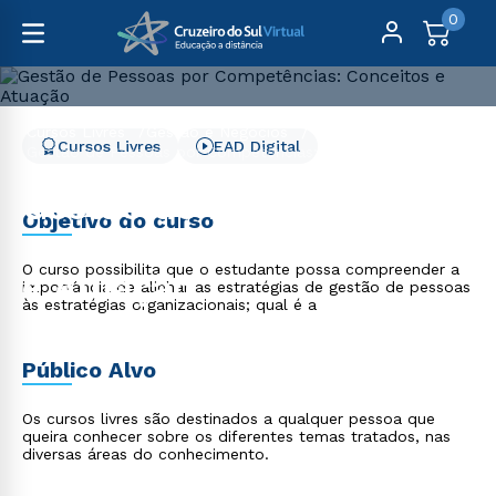
0
Cursos Livres
Gestão e Negócios
Cursos Livres
EAD Digital
Gestão de Pessoas por Competências: Conceitos e
Atuação
Gestão de Pessoas por
Objetivo do curso
Competências: Conceitos
O curso possibilita que o estudante possa compreender a
e Atuação
importância de alinhar as estratégias de gestão de pessoas
às estratégias organizacionais; qual é a
Público Alvo
Os cursos livres são destinados a qualquer pessoa que
queira conhecer sobre os diferentes temas tratados, nas
diversas áreas do conhecimento.