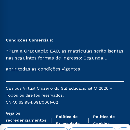
Condições Comerciais:
*Para a Graduação EAD, as matrículas serão isentas
nas seguintes formas de ingresso: Segunda
Graduação, Segunda Graduação 2.0 e Transferência.
abrir todas as condições vigentes
Já para as demais, a taxa de matrícula será de R$
49. *Para a Pós-graduação EAD, as ofertas
mencionadas são referentes aos cursos: Ensino
Campus Virtual Cruzeiro do Sul Educacional © 2026 -
Religioso, Geografia para a Docência e Metodologia
Todos os direitos reservados.
do Ensino de História: Questões Atuais.
CNPJ: 62.984.091/0001-02
Veja os
Política de
Política de
recredenciamentos
Privacidade
Cookies
aqui