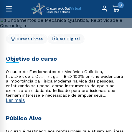
0
Cursos Livres
Educação
Cursos Livres
EAD Digital
Fundamentos de Mecânica Quântica, Relatividade e
Cosmologia
Fundamentos de
Objetivo do curso
Mecânica Quântica,
O curso de Fundamentos de Mecânica Quântica,
Relatividade e
Relatividade e Cosmologia - EAD 100% on-line evidenciará
a importância da Física Moderna na vida das pessoas,
Cosmologia
enfatizando seu papel como instrumento de apoio ao
exercício da cidadania. Indicado para profissionais que
tenham interesse e necessidade de ampliar seus
Ler mais
conhecimentos e competências na área englobada pelo
curso.
Público Alvo
O curso é destinado aos profissionais que atuam em áreas