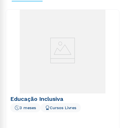
voluptas sit aspernatur aut odit aut fugit, sed quia
consequuntur magni dolores eos qui ratione
voluptatem sequi nesciunt.
Educação Inclusiva
3 meses
Cursos Livres