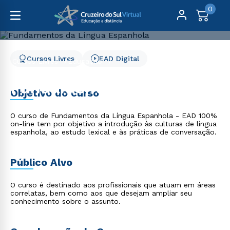
0
Cursos Livres
EAD Digital
Cursos Livres
Educação
Fundamentos da Língua Espanhola
Fundamentos da Língua
Objetivo do curso
Espanhola
O curso de Fundamentos da Língua Espanhola - EAD 100%
on-line tem por objetivo a introdução às culturas de língua
espanhola, ao estudo lexical e às práticas de conversação.
Público Alvo
O curso é destinado aos profissionais que atuam em áreas
correlatas, bem como aos que desejam ampliar seu
conhecimento sobre o assunto.