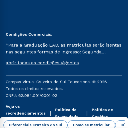
Condições Comerciais:
*Para a Graduação EAD, as matrículas serão isentas
nas seguintes formas de ingresso: Segunda
Graduação, Segunda Graduação 2.0 e Transferência.
abrir todas as condições vigentes
Já para as demais, a taxa de matrícula será de R$
49. *Para a Pós-graduação EAD, as ofertas
mencionadas são referentes aos cursos: Ensino
Campus Virtual Cruzeiro do Sul Educacional © 2026 -
Religioso, Geografia para a Docência e Metodologia
Todos os direitos reservados.
do Ensino de História: Questões Atuais.
CNPJ: 62.984.091/0001-02
Veja os
Política de
Política de
recredenciamentos
Privacidade
Cookies
aqui
Diferenciais Cruzeiro do Sul
Como se matricular
Dúv