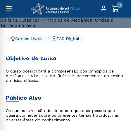
0
Cursos Livres
Educação
Cursos Livres
EAD Digital
Física Clássica: Princípios de Mecânica, Ondas e
Termodinâmica
Física Clássica: Princípios
Objetivo do curso
de Mecânica, Ondas e
O curso possibilitará a compreensão dos princípios de
Termodinâmica
mecânica, ondas e termodinâmica, pertencentes ao ensino
da física clássica.
Público Alvo
Os cursos livres são destinados a qualquer pessoa que
queira conhecer sobre os diferentes temas tratados, nas
diversas áreas do conhecimento.