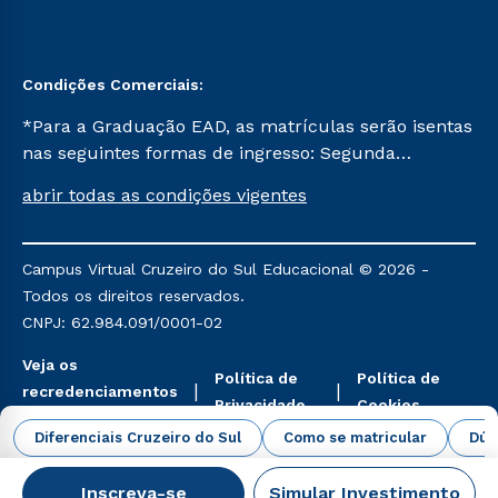
Condições Comerciais:
*Para a Graduação EAD, as matrículas serão isentas
nas seguintes formas de ingresso: Segunda
Graduação, Segunda Graduação 2.0 e Transferência.
abrir todas as condições vigentes
Já para as demais, a taxa de matrícula será de R$
49. *Para a Pós-graduação EAD, as ofertas
mencionadas são referentes aos cursos: Ensino
Campus Virtual Cruzeiro do Sul Educacional © 2026 -
Religioso, Geografia para a Docência e Metodologia
Todos os direitos reservados.
do Ensino de História: Questões Atuais.
CNPJ: 62.984.091/0001-02
Veja os
Política de
Política de
recredenciamentos
Privacidade
Cookies
aqui
Diferenciais Cruzeiro do Sul
Como se matricular
Dúv
Inscreva-se
Simular Investimento