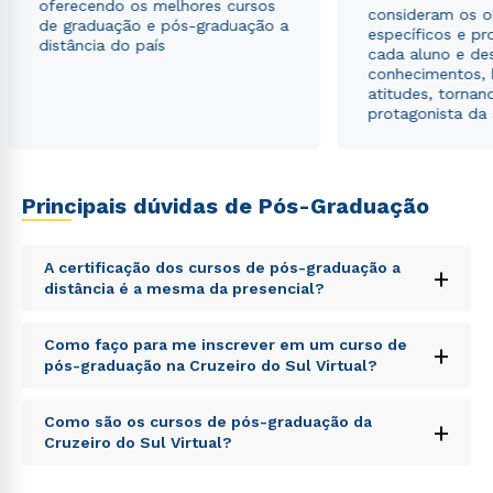
oferecendo os melhores cursos
consideram os o
de graduação e pós-graduação a
específicos e pro
distância do país
cada aluno e de
conhecimentos, 
atitudes, tornan
protagonista da
Principais dúvidas de Pós-Graduação
A certificação dos cursos de pós-graduação a
+
distância é a mesma da presencial?
Rápido e fácil
WhatsApp
Sed ut perspiciatis unde omnis iste natus error sit
Como faço para me inscrever em um curso de
+
voluptatem accusantium doloremque laudantium,
ou
pós-graduação na Cruzeiro do Sul Virtual?
totam rem aperiam, eaque ipsa quae ab illo inventore
veritatis et quasi architecto beatae vitae dicta sunt
Sed ut perspiciatis unde omnis iste natus error sit
explicabo. Nemo enim ipsam voluptatem quia
Como são os cursos de pós-graduação da
+
voluptatem accusantium doloremque laudantium,
voluptas sit aspernatur aut odit aut fugit, sed quia
Cruzeiro do Sul Virtual?
totam rem aperiam, eaque ipsa quae ab illo inventore
consequuntur magni dolores eos qui ratione
veritatis et quasi architecto beatae vitae dicta sunt
voluptatem sequi nesciunt.
Sed ut perspiciatis unde omnis iste natus error sit