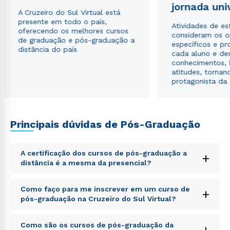
jornada uni
A Cruzeiro do Sul Virtual está
presente em todo o país,
Atividades de e
oferecendo os melhores cursos
consideram os o
de graduação e pós-graduação a
específicos e pro
distância do país
cada aluno e de
conhecimentos, 
atitudes, tornan
protagonista da
Principais dúvidas de Pós-Graduação
Rápido e fácil
WhatsApp
A certificação dos cursos de pós-graduação a
+
distância é a mesma da presencial?
ou
Sed ut perspiciatis unde omnis iste natus error sit
Como faço para me inscrever em um curso de
+
voluptatem accusantium doloremque laudantium,
pós-graduação na Cruzeiro do Sul Virtual?
totam rem aperiam, eaque ipsa quae ab illo inventore
veritatis et quasi architecto beatae vitae dicta sunt
Sed ut perspiciatis unde omnis iste natus error sit
explicabo. Nemo enim ipsam voluptatem quia
Como são os cursos de pós-graduação da