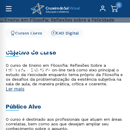
0
Cursos Livres
EAD Digital
Cursos Livres
Educação
Ensino em Filosofia: Reflexões sobre a Felicidade
Ensino em Filosofia:
Objetivo do curso
Reflexões sobre a
O curso de Ensino em Filosofia: Reflexões Sobre a
Felicidade
Felicidade - EAD 100% on-line terá como eixo principal o
estudo da Felicidade enquanto tema próprio da Filosofia e
os desafios da problematização da existência subjetiva na
sala de aula, de maneira prática, crítica e coerente.
Ler mais
Público Alvo
O curso é destinado aos profissionais que atuam em áreas
correlatas, bem como aos que desejam ampliar seu
conhecimento sobre o assunto.