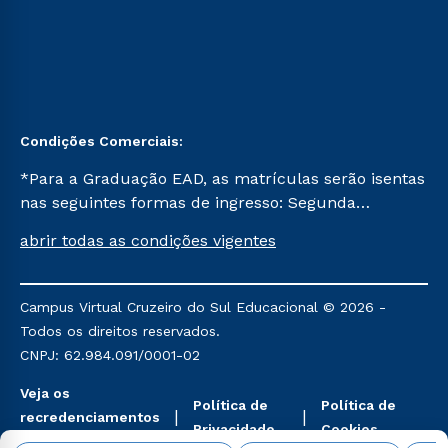
Condições Comerciais:
*Para a Graduação EAD, as matrículas serão isentas
nas seguintes formas de ingresso: Segunda
Graduação, Segunda Graduação 2.0 e Transferência.
abrir todas as condições vigentes
Já para as demais, a taxa de matrícula será de R$
49. *Para a Pós-graduação EAD, as ofertas
mencionadas são referentes aos cursos: Ensino
Campus Virtual Cruzeiro do Sul Educacional © 2026 -
Religioso, Geografia para a Docência e Metodologia
Todos os direitos reservados.
do Ensino de História: Questões Atuais.
CNPJ: 62.984.091/0001-02
Veja os
Política de
Política de
recredenciamentos
Privacidade
Cookies
aqui