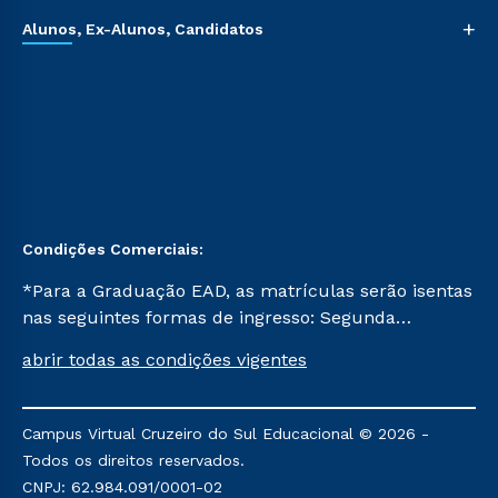
+
Alunos, Ex-Alunos, Candidatos
Condições Comerciais:
*Para a Graduação EAD, as matrículas serão isentas
nas seguintes formas de ingresso: Segunda
Graduação, Segunda Graduação 2.0 e Transferência.
abrir todas as condições vigentes
Já para as demais, a taxa de matrícula será de R$
49. *Para a Pós-graduação EAD, as ofertas
mencionadas são referentes aos cursos: Ensino
Campus Virtual Cruzeiro do Sul Educacional © 2026 -
Religioso, Geografia para a Docência e Metodologia
Todos os direitos reservados.
do Ensino de História: Questões Atuais.
CNPJ: 62.984.091/0001-02