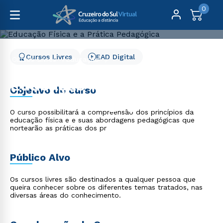
0
Cursos Livres
EAD Digital
Cursos Livres
Educação
Educação Física e a Prática Pedagógica
Educação Física e a
Objetivo do curso
Prática Pedagógica
O curso possibilitará a compreensão dos princípios da
educação física e e suas abordagens pedagógicas que
nortearão as práticas dos pr
Público Alvo
Os cursos livres são destinados a qualquer pessoa que
queira conhecer sobre os diferentes temas tratados, nas
diversas áreas do conhecimento.