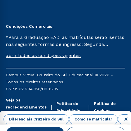
Condições Comerciais:
*Para a Graduação EAD, as matrículas serão isentas
nas seguintes formas de ingresso: Segunda
Graduação, Segunda Graduação 2.0 e Transferência.
abrir todas as condições vigentes
Já para as demais, a taxa de matrícula será de R$
49. *Para a Pós-graduação EAD, as ofertas
mencionadas são referentes aos cursos: Ensino
Campus Virtual Cruzeiro do Sul Educacional © 2026 -
Religioso, Geografia para a Docência e Metodologia
Todos os direitos reservados.
do Ensino de História: Questões Atuais.
CNPJ: 62.984.091/0001-02
Veja os
Política de
Política de
recredenciamentos
Privacidade
Cookies
aqui
Diferenciais Cruzeiro do Sul
Como se matricular
Dúv