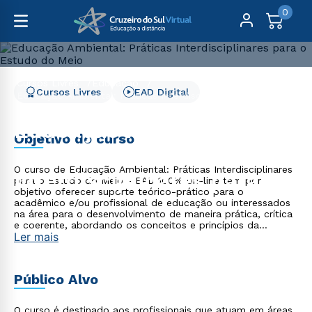
0
Cursos Livres
Educação
Cursos Livres
EAD Digital
Educação Ambiental: Práticas Interdisciplinares para o
Estudo do Meio
Educação Ambiental:
Objetivo do curso
Práticas
O curso de Educação Ambiental: Práticas Interdisciplinares
Interdisciplinares para o
para o Estudo do Meio - EAD 100% on-line tem por
objetivo oferecer suporte teórico-prático para o
Estudo do Meio
acadêmico e/ou profissional de educação ou interessados
na área para o desenvolvimento de maneira prática, crítica
e coerente, abordando os conceitos e princípios da
Ler mais
Educação Ambiental.
Público Alvo
O curso é destinado aos profissionais que atuam em áreas