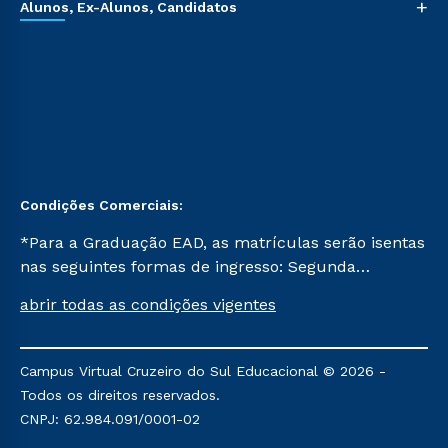
+
Alunos, Ex-Alunos, Candidatos
Condições Comerciais:
*Para a Graduação EAD, as matrículas serão isentas
nas seguintes formas de ingresso: Segunda
Graduação, Segunda Graduação 2.0 e Transferência.
abrir todas as condições vigentes
Já para as demais, a taxa de matrícula será de R$
49. *Para a Pós-graduação EAD, as ofertas
mencionadas são referentes aos cursos: Ensino
Campus Virtual Cruzeiro do Sul Educacional © 2026 -
Religioso, Geografia para a Docência e Metodologia
Todos os direitos reservados.
do Ensino de História: Questões Atuais.
CNPJ: 62.984.091/0001-02