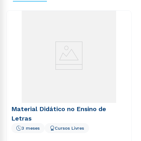
voluptas sit aspernatur aut odit aut fugit, sed quia
consequuntur magni dolores eos qui ratione
voluptatem sequi nesciunt.
Material Didático no Ensino de
Letras
3 meses
Cursos Livres