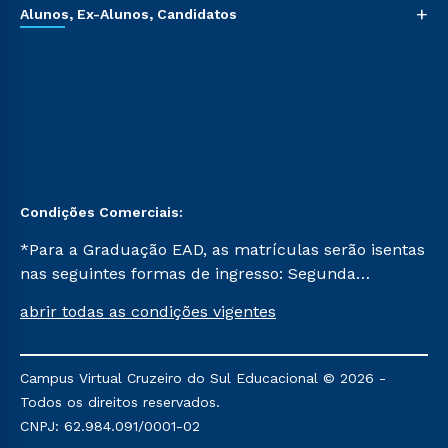
+
Alunos, Ex-Alunos, Candidatos
Condições Comerciais:
*Para a Graduação EAD, as matrículas serão isentas
nas seguintes formas de ingresso: Segunda
Graduação, Segunda Graduação 2.0 e Transferência.
abrir todas as condições vigentes
Já para as demais, a taxa de matrícula será de R$
49. *Para a Pós-graduação EAD, as ofertas
mencionadas são referentes aos cursos: Ensino
Campus Virtual Cruzeiro do Sul Educacional © 2026 -
Religioso, Geografia para a Docência e Metodologia
Todos os direitos reservados.
do Ensino de História: Questões Atuais.
CNPJ: 62.984.091/0001-02