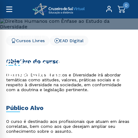
0
Cursos Livres
Educação
Cursos Livres
EAD Digital
Direitos Humanos com Ênfase ao Estudo da Diversidade
Direitos Humanos com
Objetivo do curso
Ênfase ao Estudo da
Diversidade
O curso de Direitos Humanos e Diversidade irá abordar
temáticas como atitudes, valores, práticas sociais e o
respeito à diversidade na sociedade, em conformidade
com a doutrina e legislação pertinente.
Público Alvo
O curso é destinado aos profissionais que atuam em áreas
correlatas, bem como aos que desejam ampliar seu
conhecimento sobre o assunto.