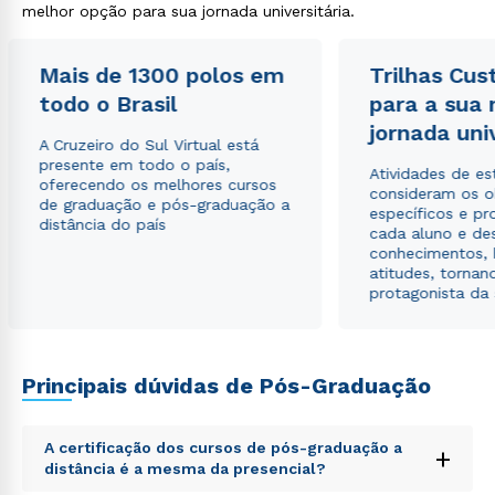
melhor opção para sua jornada universitária.
Mais de 1300 polos em
Trilhas Cus
todo o Brasil
para a sua
Rápido e fácil
jornada uni
WhatsApp
A Cruzeiro do Sul Virtual está
presente em todo o país,
ou
Atividades de e
oferecendo os melhores cursos
consideram os o
de graduação e pós-graduação a
específicos e pro
distância do país
cada aluno e de
conhecimentos, 
atitudes, tornan
protagonista da
Estou de acordo com a
Política de Privacidade.
e
autorizo que meus dados sejam utilizados para o
envio de conteúdos da Cruzeiro do Sul.
Principais dúvidas de Pós-Graduação
A certificação dos cursos de pós-graduação a
+
distância é a mesma da presencial?