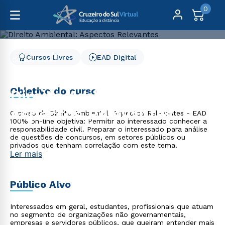
0
Cursos Livres
EAD Digital
Cursos Livres
Direito, Relações Internacionais e Ciência Política
Direito Ambiental: Aspectos Relevantes
Objetivo do curso
Direito Ambiental:
Aspectos Relevantes
O curso de Direito Ambiental: Aspectos Relevantes - EAD
100% on-line objetiva: Permitir ao interessado conhecer a
responsabilidade civil. Preparar o interessado para análise
de questões de concursos, em setores públicos ou
privados que tenham correlação com este tema.
Ler mais
Público Alvo
Interessados em geral, estudantes, profissionais que atuam
no segmento de organizações não governamentais,
empresas e servidores públicos, que queiram entender mais