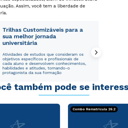
uação. Assim, você tem a liberdade de
Rápido e fácil
Rápido e fácil
WhatsApp
WhatsApp
ria.
ou
ou
Trilhas Customizáveis para a
sua melhor jornada
universitária
Atividades de estudos que consideram os
objetivos específicos e profissionais de
Estou de acordo com a
Estou de acordo com a
Política de Privacidade.
Política de Privacidade.
e
e
cada aluno e desenvolvem conhecimentos,
autorizo que meus dados sejam utilizados para o
autorizo que meus dados sejam utilizados para o
habilidades e atitudes, tornando-o
protagonista da sua formação
envio de conteúdos da Cruzeiro do Sul.
envio de conteúdos da Cruzeiro do Sul.
cê também pode se interes
Combo Rematrícula 26.2