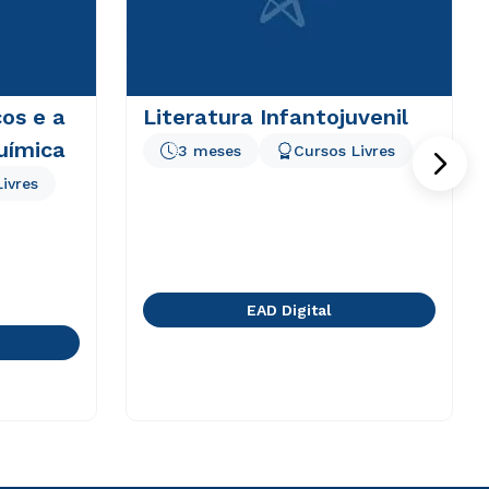
os e a
Literatura Infantojuvenil
uímica
3 meses
Cursos Livres
ivres
EAD Digital