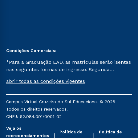
Condições Comerciais:
*Para a Graduação EAD, as matrículas serão isentas
nas seguintes formas de ingresso: Segunda
Graduação, Segunda Graduação 2.0 e Transferência.
abrir todas as condições vigentes
Já para as demais, a taxa de matrícula será de R$
49. *Para a Pós-graduação EAD, as ofertas
mencionadas são referentes aos cursos: Ensino
Campus Virtual Cruzeiro do Sul Educacional © 2026 -
Religioso, Geografia para a Docência e Metodologia
Todos os direitos reservados.
do Ensino de História: Questões Atuais.
CNPJ: 62.984.091/0001-02
Veja os
Política de
Política de
recredenciamentos