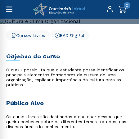
0
Cursos Livres
EAD Digital
Cursos Livres
Gestão e Negócios
Cultura e Clima Organizacional - 2 meses
Cultura e Clima
Objetivo do curso
Organizacional - 2 meses
O curso possibilita que o estudante possa identificar os
principais elementos formadores da cultura de uma
organização, explicar a importância da cultura para as
práticas
Público Alvo
Os cursos livres são destinados a qualquer pessoa que
queira conhecer sobre os diferentes temas tratados, nas
diversas áreas do conhecimento.