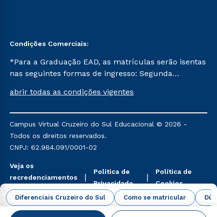
Condições Comerciais:
*Para a Graduação EAD, as matrículas serão isentas
nas seguintes formas de ingresso: Segunda
Graduação, Segunda Graduação 2.0 e Transferência.
abrir todas as condições vigentes
Já para as demais, a taxa de matrícula será de R$
49. *Para a Pós-graduação EAD, as ofertas
mencionadas são referentes aos cursos: Ensino
Campus Virtual Cruzeiro do Sul Educacional © 2026 -
Religioso, Geografia para a Docência e Metodologia
Todos os direitos reservados.
do Ensino de História: Questões Atuais.
CNPJ: 62.984.091/0001-02
Veja os
Política de
Política de
recredenciamentos
Privacidade
Cookies
aqui
Diferenciais Cruzeiro do Sul
Como se matricular
Dúv