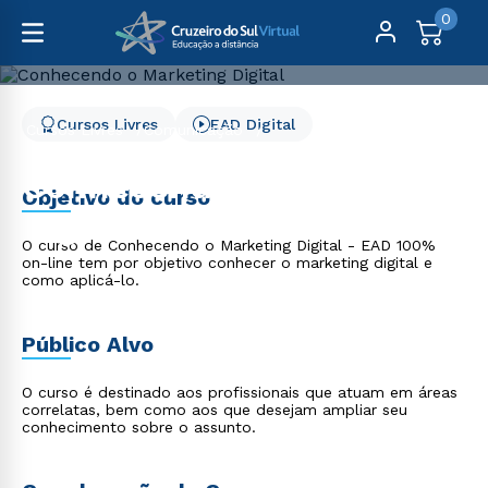
0
Cursos Livres
EAD Digital
Cursos Livres
Comunicação
Conhecendo o Marketing Digital
Conhecendo o Marketing
Objetivo do curso
Digital
O curso de Conhecendo o Marketing Digital - EAD 100%
on-line tem por objetivo conhecer o marketing digital e
como aplicá-lo.
Público Alvo
O curso é destinado aos profissionais que atuam em áreas
correlatas, bem como aos que desejam ampliar seu
conhecimento sobre o assunto.