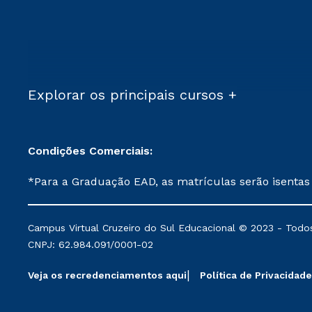
Explorar os principais cursos +
Condições Comerciais:
*Para a Graduação EAD, as matrículas serão isentas
demais, a taxa de matrícula será de R$ 49. *Para a Pós-graduação EAD, as ofertas mencionadas são referentes aos cursos: Ensino Religioso, Geografia para a
Docência e Metodologia do Ensino de História: Questões Atuais. **Semipresencial é um formato do Ensino a Distância. **Descontos 
Campus Virtual Cruzeiro do Sul Educacional © 2023 - Todos
mantidos conforme negociação. Descontos institucio
CNPJ: 62.984.091/0001-02
serviços.
Veja os recredenciamentos aqui
Política de Privacidade