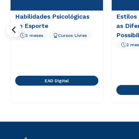
Habilidades Psicológicas
Estilos
no Esporte
as Dife
Possibi
3 meses
Cursos Livres
em EA
2 mes
EAD Digital