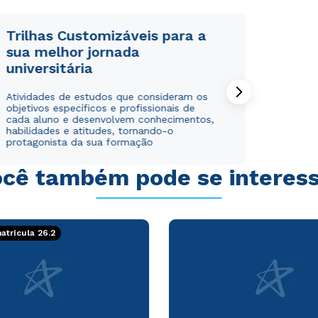
Trilhas Customizáveis para a
sua melhor jornada
universitária
Rápido e fácil
Rápido e fácil
Atividades de estudos que consideram os
WhatsApp
WhatsApp
objetivos específicos e profissionais de
ou
ou
cada aluno e desenvolvem conhecimentos,
habilidades e atitudes, tornando-o
protagonista da sua formação
cê também pode se interes
Estou de acordo com a
Estou de acordo com a
Política de Privacidade.
Política de Privacidade.
e
e
trícula 26.2
autorizo que meus dados sejam utilizados para o
autorizo que meus dados sejam utilizados para o
envio de conteúdos da Cruzeiro do Sul.
envio de conteúdos da Cruzeiro do Sul.