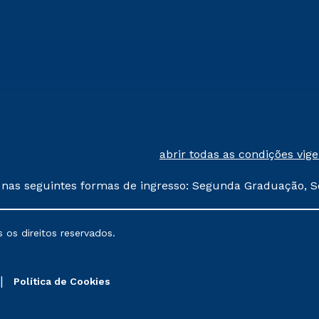
abrir todas as condições vig
 nas seguintes formas de ingresso: Segunda Graduação, S
comerciais oferecidos serão
 os direitos reservados.
nais poderão sofrer alterações nos períodos de rematríc
Política de Cookies