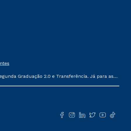
entes
egunda Graduação 2.0 e Transferência. Já para as
ula conforme exposto no contrato de prestação de