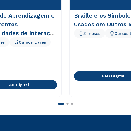
 de Aprendizagem e
Braille e os Símbolo
rentes
Usados em Outros 
lidades de Interação
3 meses
Cursos 
D
es
Cursos Livres
EAD Digital
EAD Digital