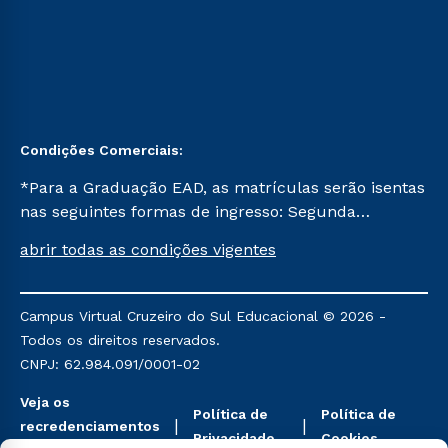
Condições Comerciais:
*Para a Graduação EAD, as matrículas serão isentas
nas seguintes formas de ingresso: Segunda
Graduação, Segunda Graduação 2.0 e Transferência.
abrir todas as condições vigentes
Já para as demais, a taxa de matrícula será de R$
49. *Para a Pós-graduação EAD, as ofertas
mencionadas são referentes aos cursos: Ensino
Campus Virtual Cruzeiro do Sul Educacional © 2026 -
Religioso, Geografia para a Docência e Metodologia
Todos os direitos reservados.
do Ensino de História: Questões Atuais.
CNPJ: 62.984.091/0001-02
Veja os
Política de
Política de
recredenciamentos
Privacidade
Cookies