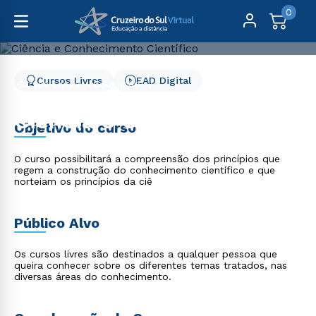
0
Cursos Livres
EAD Digital
Cursos Livres
Educação
Ciência e Conhecimento Científico
Ciência e Conhecimento
Objetivo do curso
Científico
O curso possibilitará a compreensão dos princípios que
regem a construção do conhecimento científico e que
norteiam os princípios da ciê
Público Alvo
Os cursos livres são destinados a qualquer pessoa que
queira conhecer sobre os diferentes temas tratados, nas
diversas áreas do conhecimento.