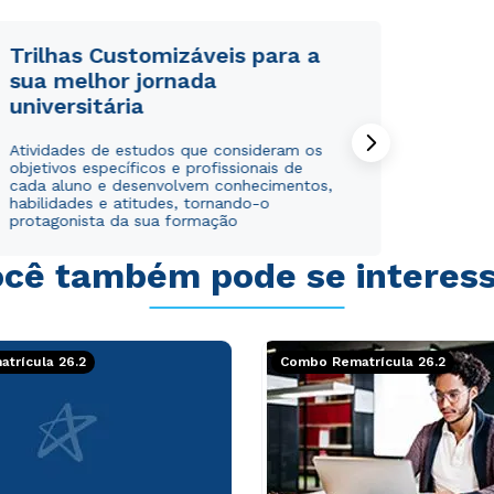
Trilhas Customizáveis para a
sua melhor jornada
universitária
Rápido e fácil
Rápido e fácil
Atividades de estudos que consideram os
WhatsApp
WhatsApp
objetivos específicos e profissionais de
ou
ou
cada aluno e desenvolvem conhecimentos,
habilidades e atitudes, tornando-o
protagonista da sua formação
cê também pode se interes
Estou de acordo com a
Estou de acordo com a
Política de Privacidade.
Política de Privacidade.
e
e
trícula 26.2
Combo Rematrícula 26.2
autorizo que meus dados sejam utilizados para o
autorizo que meus dados sejam utilizados para o
envio de conteúdos da Cruzeiro do Sul.
envio de conteúdos da Cruzeiro do Sul.