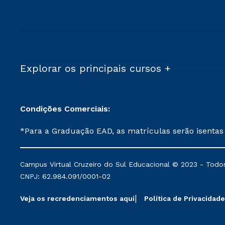
Explorar os principais cursos +
Condições Comerciais:
*Para a Graduação EAD, as matrículas serão isentas
demais, a taxa de matrícula será de R$ 49. *Para a Pós-graduação EAD, as ofertas mencionadas são referentes aos cursos: Ensino Religioso, Geografia para a
Docência e Metodologia do Ensino de História: Questões Atuais. **Semipresencial é um formato do Ensino a Distância. **Descontos 
Campus Virtual Cruzeiro do Sul Educacional © 2023 - Todos
mantidos conforme negociação. Descontos institucio
CNPJ: 62.984.091/0001-02
serviços.
Veja os recredenciamentos aqui
Política de Privacidade