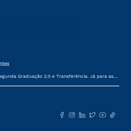
entes
egunda Graduação 2.0 e Transferência. Já para as
ula conforme exposto no contrato de prestação de