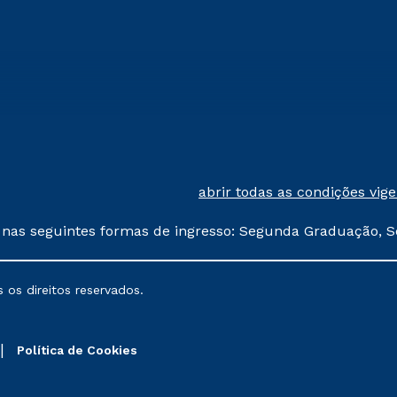
abrir todas as condições vig
 nas seguintes formas de ingresso: Segunda Graduação, S
comerciais oferecidos serão
 os direitos reservados.
nais poderão sofrer alterações nos períodos de rematríc
Política de Cookies