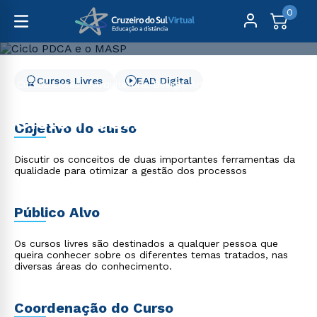
0
Cursos Livres
EAD Digital
Cursos Livres
Arquitetura, Design, Artes e Moda
Ciclo PDCA e o MASP
Ciclo PDCA e o MASP
Objetivo do curso
Discutir os conceitos de duas importantes ferramentas da
qualidade para otimizar a gestão dos processos
Público Alvo
Os cursos livres são destinados a qualquer pessoa que
queira conhecer sobre os diferentes temas tratados, nas
diversas áreas do conhecimento.
Coordenação do Curso