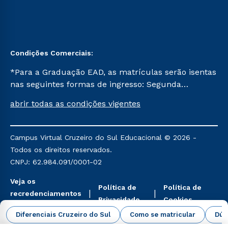
Condições Comerciais:
*Para a Graduação EAD, as matrículas serão isentas
nas seguintes formas de ingresso: Segunda
Graduação, Segunda Graduação 2.0 e Transferência.
abrir todas as condições vigentes
Já para as demais, a taxa de matrícula será de R$
49. *Para a Pós-graduação EAD, as ofertas
mencionadas são referentes aos cursos: Ensino
Campus Virtual Cruzeiro do Sul Educacional © 2026 -
Religioso, Geografia para a Docência e Metodologia
Todos os direitos reservados.
do Ensino de História: Questões Atuais.
CNPJ: 62.984.091/0001-02
Veja os
Política de
Política de
recredenciamentos
Privacidade
Cookies
aqui
Diferenciais Cruzeiro do Sul
Como se matricular
Dúv