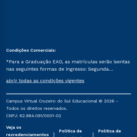
Condições Comerciais:
*Para a Graduação EAD, as matrículas serão isentas
nas seguintes formas de ingresso: Segunda
Graduação, Segunda Graduação 2.0 e Transferência.
abrir todas as condições vigentes
Já para as demais, a taxa de matrícula será de R$
49. *Para a Pós-graduação EAD, as ofertas
mencionadas são referentes aos cursos: Ensino
Campus Virtual Cruzeiro do Sul Educacional © 2026 -
Religioso, Geografia para a Docência e Metodologia
Todos os direitos reservados.
do Ensino de História: Questões Atuais.
CNPJ: 62.984.091/0001-02
Veja os
Política de
Política de
recredenciamentos