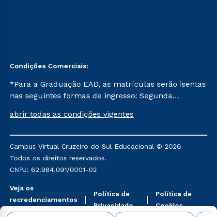
Condições Comerciais:
*Para a Graduação EAD, as matrículas serão isentas
nas seguintes formas de ingresso: Segunda
Graduação, Segunda Graduação 2.0 e Transferência.
abrir todas as condições vigentes
Já para as demais, a taxa de matrícula será de R$
49. *Para a Pós-graduação EAD, as ofertas
mencionadas são referentes aos cursos: Ensino
Campus Virtual Cruzeiro do Sul Educacional © 2026 -
Religioso, Geografia para a Docência e Metodologia
Todos os direitos reservados.
do Ensino de História: Questões Atuais.
CNPJ: 62.984.091/0001-02
Veja os
Política de
Política de
recredenciamentos
Privacidade
Cookies
aqui