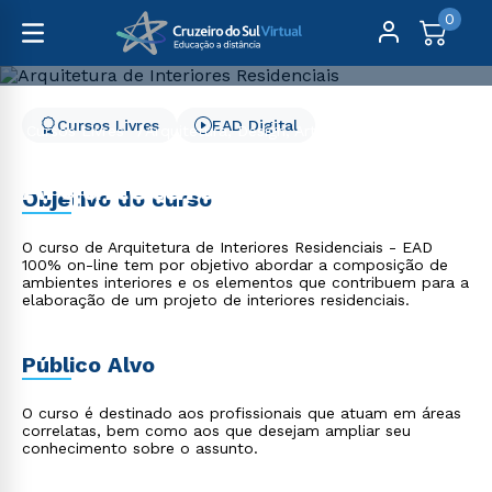
0
Cursos Livres
EAD Digital
Cursos Livres
Arquitetura, Design, Artes e Moda
Arquitetura de Interiores Residenciais
Arquitetura de Interiores
Objetivo do curso
Residenciais
O curso de Arquitetura de Interiores Residenciais - EAD
100% on-line tem por objetivo abordar a composição de
ambientes interiores e os elementos que contribuem para a
elaboração de um projeto de interiores residenciais.
Público Alvo
O curso é destinado aos profissionais que atuam em áreas
correlatas, bem como aos que desejam ampliar seu
conhecimento sobre o assunto.