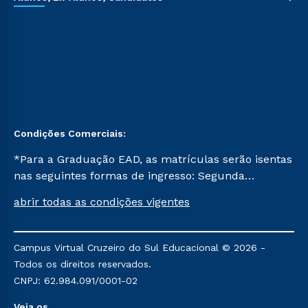
Condições Comerciais:
*Para a Graduação EAD, as matrículas serão isentas
nas seguintes formas de ingresso: Segunda
Graduação, Segunda Graduação 2.0 e Transferência.
abrir todas as condições vigentes
Já para as demais, a taxa de matrícula será de R$
49. *Para a Pós-graduação EAD, as ofertas
mencionadas são referentes aos cursos: Ensino
Campus Virtual Cruzeiro do Sul Educacional © 2026 -
Religioso, Geografia para a Docência e Metodologia
Todos os direitos reservados.
do Ensino de História: Questões Atuais.
CNPJ: 62.984.091/0001-02
Veja os