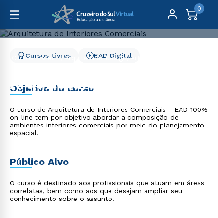
0
Cursos Livres
EAD Digital
Cursos Livres
Arquitetura, Design, Artes e Moda
Arquitetura de Interiores Comerciais
Arquitetura de Interiores
Objetivo do curso
Comerciais
O curso de Arquitetura de Interiores Comerciais - EAD 100%
on-line tem por objetivo abordar a composição de
ambientes interiores comerciais por meio do planejamento
espacial.
Público Alvo
O curso é destinado aos profissionais que atuam em áreas
correlatas, bem como aos que desejam ampliar seu
conhecimento sobre o assunto.