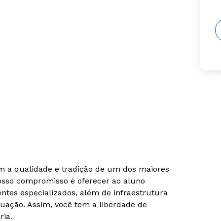
om a qualidade e tradição de um dos maiores
Nosso compromisso é oferecer ao aluno
tes especializados, além de infraestrutura
uação. Assim, você tem a liberdade de
ria.
Rápido e fácil
Rápido e fácil