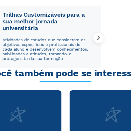
WhatsApp
WhatsApp
ou
ou
Trilhas Customizáveis para a
sua melhor jornada
universitária
Atividades de estudos que consideram os
objetivos específicos e profissionais de
cada aluno e desenvolvem conhecimentos,
habilidades e atitudes, tornando-o
Estou de acordo com a
Estou de acordo com a
Política de Privacidade.
Política de Privacidade.
e
e
protagonista da sua formação
autorizo que meus dados sejam utilizados para o
autorizo que meus dados sejam utilizados para o
envio de conteúdos da Cruzeiro do Sul.
envio de conteúdos da Cruzeiro do Sul.
cê também pode se interes