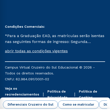
Condições Comerciais:
*Para a Graduação EAD, as matrículas serão isentas
nas seguintes formas de ingresso: Segunda
Graduação, Segunda Graduação 2.0 e Transferência.
abrir todas as condições vigentes
Já para as demais, a taxa de matrícula será de R$
49. *Para a Pós-graduação EAD, as ofertas
mencionadas são referentes aos cursos: Ensino
Campus Virtual Cruzeiro do Sul Educacional © 2026 -
Religioso, Geografia para a Docência e Metodologia
Todos os direitos reservados.
do Ensino de História: Questões Atuais.
CNPJ: 62.984.091/0001-02
Veja os
Política de
Política de
recredenciamentos
Privacidade
Cookies
aqui
Diferenciais Cruzeiro do Sul
Como se matricular
Dúv