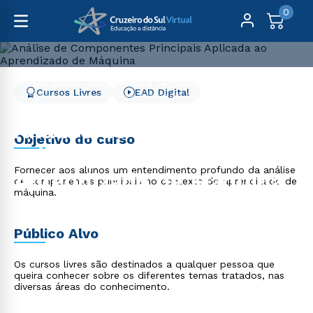
0
Cursos Livres
Engenharia e Tecnologia
Cursos Livres
EAD Digital
Análise de Componentes Principais Aplicada ao
Aprendizado de Máquina
Análise de Componentes
Objetivo do curso
Principais Aplicada ao
Fornecer aos alunos um entendimento profundo da análise
Aprendizado de Máquina
de componentes principais no contexto do aprendizado de
máquina.
Público Alvo
Os cursos livres são destinados a qualquer pessoa que
queira conhecer sobre os diferentes temas tratados, nas
diversas áreas do conhecimento.