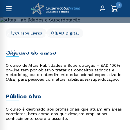
0
Cursos Livres
EAD Digital
Cursos Livres
Educação
Altas Habilidades e Superdotação
Altas Habilidades e
Objetivo do curso
Superdotação
O curso de Altas Habilidades e Superdotação - EAD 100%
on-line tem por objetivo tratar os conceitos teóricos e
metodológicos do atendimento educacional especializado
(AEE) para pessoas com altas habilidades/superdotação.
Público Alvo
O curso é destinado aos profissionais que atuam em áreas
correlatas, bem como aos que desejam ampliar seu
conhecimento sobre o assunto.