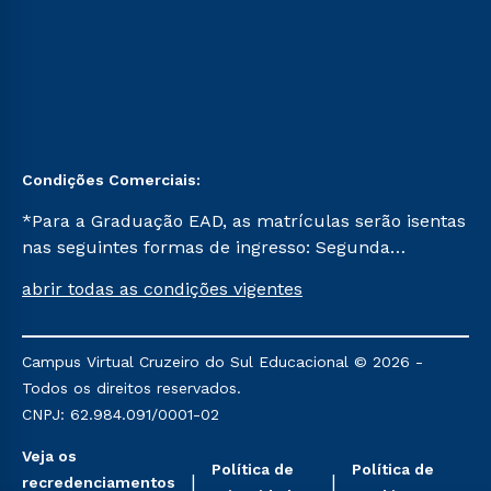
Condições Comerciais:
*Para a Graduação EAD, as matrículas serão isentas
nas seguintes formas de ingresso: Segunda
Graduação, Segunda Graduação 2.0 e Transferência.
abrir todas as condições vigentes
Já para as demais, a taxa de matrícula será de R$
49. *Para a Pós-graduação EAD, as ofertas
mencionadas são referentes aos cursos: Ensino
Campus Virtual Cruzeiro do Sul Educacional © 2026 -
Religioso, Geografia para a Docência e Metodologia
Todos os direitos reservados.
do Ensino de História: Questões Atuais.
CNPJ: 62.984.091/0001-02
Veja os
Política de
Política de
recredenciamentos