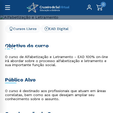
0
Cursos Livres
EAD Digital
Cursos Livres
Educação
Alfabetização e Letramento
Alfabetização e
Objetivo do curso
Letramento
O curso de Alfabetização e Letramento - EAD 100% on-line
irá abordar sobre o processo alfabetização e letramento e
sua importante função social.
Público Alvo
O curso é destinado aos profissionais que atuam em áreas
correlatas, bem como aos que desejam ampliar seu
conhecimento sobre o assunto.