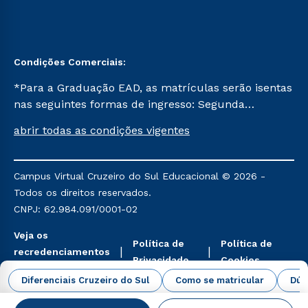
Condições Comerciais:
*Para a Graduação EAD, as matrículas serão isentas
nas seguintes formas de ingresso: Segunda
Graduação, Segunda Graduação 2.0 e Transferência.
abrir todas as condições vigentes
Já para as demais, a taxa de matrícula será de R$
49. *Para a Pós-graduação EAD, as ofertas
mencionadas são referentes aos cursos: Ensino
Campus Virtual Cruzeiro do Sul Educacional © 2026 -
Religioso, Geografia para a Docência e Metodologia
Todos os direitos reservados.
do Ensino de História: Questões Atuais.
CNPJ: 62.984.091/0001-02
Veja os
Política de
Política de
recredenciamentos
Privacidade
Cookies
aqui
Diferenciais Cruzeiro do Sul
Como se matricular
Dúv