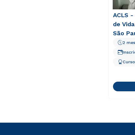
ACLS -
de Vida
São Pa
2 mes
Inscr
Curso