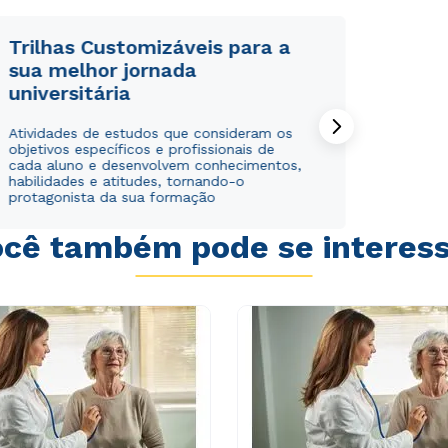
Trilhas Customizáveis para a
sua melhor jornada
universitária
Atividades de estudos que consideram os
objetivos específicos e profissionais de
cada aluno e desenvolvem conhecimentos,
habilidades e atitudes, tornando-o
protagonista da sua formação
Rápido e fácil
Rápido e fácil
cê também pode se interes
WhatsApp
WhatsApp
ou
ou
Estou de acordo com a
Estou de acordo com a
Política de Privacidade.
Política de Privacidade.
e
e
autorizo que meus dados sejam utilizados para o
autorizo que meus dados sejam utilizados para o