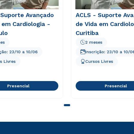
envio de conteúdos da Cruzeiro do Sul.
envio de conteúdos da Cruzeiro do Sul.
 Suporte Avançado
ACLS - Suporte Av
 em Cardiologia -
de Vida em Cardiolo
ulo
Curitiba
es
2 meses
ição:
23/10
a
10/06
Inscrição:
23/10
a
10/0
s Livres
Cursos Livres
Presencial
Presencial