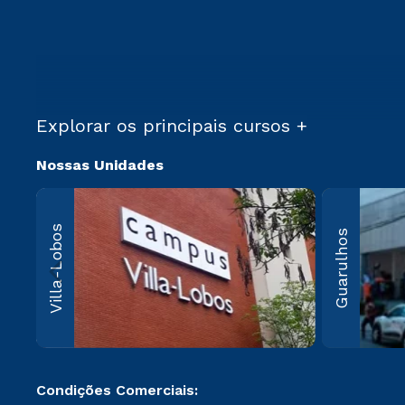
Explorar os principais cursos +
Nossas Unidades
Villa-Lo
Villa-Lobos
Guarulhos
Av. Imperatriz
Leopoldina, 5
Leopoldina, 
Paulo, SP CEP
000
Saiba 
Condições Comerciais: