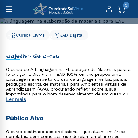
0
Cursos Livres
EAD Digital
Cursos Livres
Educação
A linguagem na elaboração de materiais para EAD
A linguagem na
Objetivo do curso
elaboração de materiais
O curso de A Linguagem na Elaboração de Materiais para a
para EAD
Educação a Distância - EAD 100% on-line propõe uma
abordagem a respeito do uso da linguagem verbal para a
produção escrita de materiais para Ambientes Virtuais de
Aprendizagem (AVA), procurando refletir sobre a sua
importância para o bom desenvolvimento de um curso ou
Ler mais
de uma disciplina em AVA. Nele, você poderá conhecer
estratégias linguísticas que contribuirão para a adequada
produção de materiais que estimulem o processo de
ensino e de aprendizagem em AVA. Ao final do curso, você
Público Alvo
será capaz de aplicar os conceitos abordados em
situações cotidianas na elaboração de materiais para a
EAD em um Ambiente Virtual de Aprendizagem.
O curso destinado aos profissionais que atuam em áreas
correlatas, bem como aos que desejam ampliar o seu