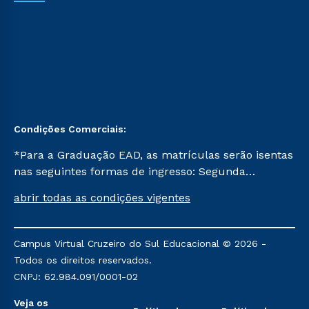
Condições Comerciais:
*Para a Graduação EAD, as matrículas serão isentas
nas seguintes formas de ingresso: Segunda
Graduação, Segunda Graduação 2.0 e Transferência.
abrir todas as condições vigentes
Já para as demais, a taxa de matrícula será de R$
49. *Para a Pós-graduação EAD, as ofertas
mencionadas são referentes aos cursos: Ensino
Campus Virtual Cruzeiro do Sul Educacional © 2026 -
Religioso, Geografia para a Docência e Metodologia
Todos os direitos reservados.
do Ensino de História: Questões Atuais.
CNPJ: 62.984.091/0001-02
Veja os