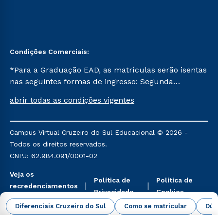
Condições Comerciais:
*Para a Graduação EAD, as matrículas serão isentas
nas seguintes formas de ingresso: Segunda
Graduação, Segunda Graduação 2.0 e Transferência.
abrir todas as condições vigentes
Já para as demais, a taxa de matrícula será de R$
49. *Para a Pós-graduação EAD, as ofertas
mencionadas são referentes aos cursos: Ensino
Campus Virtual Cruzeiro do Sul Educacional © 2026 -
Religioso, Geografia para a Docência e Metodologia
Todos os direitos reservados.
do Ensino de História: Questões Atuais.
CNPJ: 62.984.091/0001-02
Veja os
Política de
Política de
recredenciamentos
Privacidade
Cookies
aqui
Diferenciais Cruzeiro do Sul
Como se matricular
Dúv