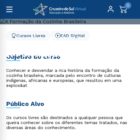
0
Cursos Livres
EAD Digital
Cursos Livres
Gastronomia e Hospitalidade
A Formação da Cozinha Brasileira
A Formação da Cozinha
Objetivo do curso
Brasileira
Conhecer e desvendar a rica história da formação da
cozinha brasileira, marcada pelo encontro de culturas
indígenas, africanas e europeias, que resultou em uma
explos&at
Público Alvo
Os cursos livres são destinados a qualquer pessoa que
queira conhecer sobre os diferentes temas tratados, nas
diversas áreas do conhecimento.