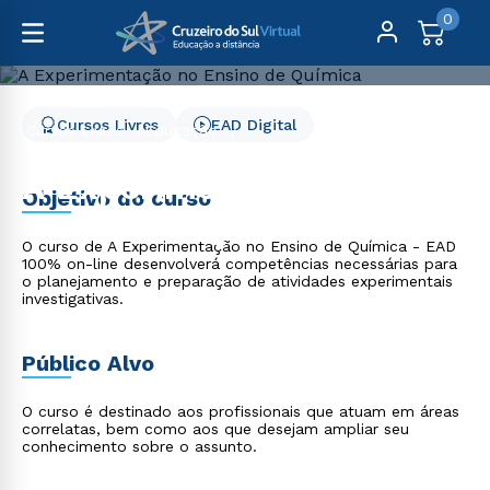
0
Cursos Livres
EAD Digital
Cursos Livres
Educação
A Experimentação no Ensino de Química
A Experimentação no
Objetivo do curso
Ensino de Química
O curso de A Experimentação no Ensino de Química - EAD
100% on-line desenvolverá competências necessárias para
o planejamento e preparação de atividades experimentais
investigativas.
Público Alvo
O curso é destinado aos profissionais que atuam em áreas
correlatas, bem como aos que desejam ampliar seu
conhecimento sobre o assunto.