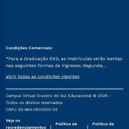
Condições Comerciais:
*Para a Graduação EAD, as matrículas serão isentas
nas seguintes formas de ingresso: Segunda
Graduação, Segunda Graduação 2.0 e Transferência.
abrir todas as condições vigentes
Já para as demais, a taxa de matrícula será de R$
49. *Para a Pós-graduação EAD, as ofertas
mencionadas são referentes aos cursos: Ensino
Campus Virtual Cruzeiro do Sul Educacional © 2026 -
Religioso, Geografia para a Docência e Metodologia
Todos os direitos reservados.
do Ensino de História: Questões Atuais.
CNPJ: 62.984.091/0001-02
Veja os
Política de
Política de
recredenciamentos